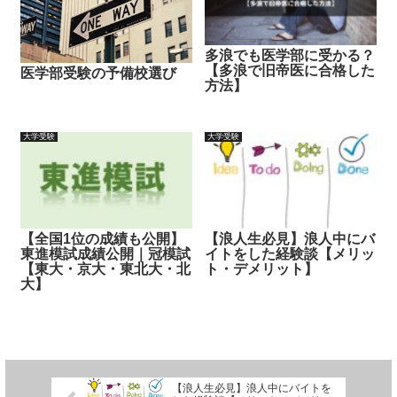
多浪でも医学部に受かる？
【多浪で旧帝医に合格した
医学部受験の予備校選び
方法】
大学受験
大学受験
【全国1位の成績も公開】
【浪人生必見】浪人中にバ
東進模試成績公開｜冠模試
イトをした経験談【メリッ
【東大・京大・東北大・北
ト・デメリット】
大】
【浪人生必見】浪人中にバイトを