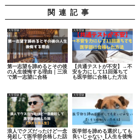
関連記事
大学受験
大学受験
第一志望を諦めるとその後
【共通テストが不安】→不
の人生後悔する理由｜三浪
安を力にして11回落ちて
で第一志望に合格
も医学部に合格した方法
大学受験
大学受験
浪人でクズだったけど一念
医学部を諦める選択しても
発起して医学部合格した話
良いじゃない【人生を後悔