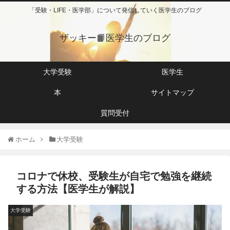
「受験・LIFE・医学部」について発信していく医学生のブログ
ザッキー📙医学生のブログ
大学受験
医学生
本
サイトマップ
質問受付
ホーム
大学受験
コロナで休校、受験生が自宅で勉強を継続
する方法【医学生が解説】
大学受験