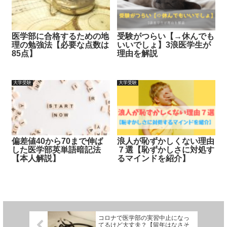
医学部に合格するための地
受験がつらい【→休んでも
理の勉強法【必要な点数は
いいでしょ】3浪医学生が
85点】
理由を解説
大学受験
大学受験
偏差値40から70まで伸ば
浪人が恥ずかしくない理由
した医学部英単語暗記法
７選【恥ずかしさに対処す
【本人解説】
るマインドを紹介】
コロナで医学部の実習中止になっ
てるけど大丈夫？【留年はなさそ