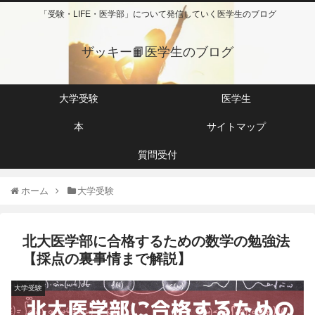
「受験・LIFE・医学部」について発信していく医学生のブログ
ザッキー📙医学生のブログ
大学受験
医学生
本
サイトマップ
質問受付
ホーム
大学受験
北大医学部に合格するための数学の勉強法
【採点の裏事情まで解説】
大学受験