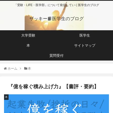
「受験・LIFE・医学部」について発信していく医学生のブログ
ザッキー📙医学生のブログ
大学受験
医学生
本
サイトマップ
質問受付
ホーム
本
『億を稼ぐ積み上げ力』【書評・要約】
本