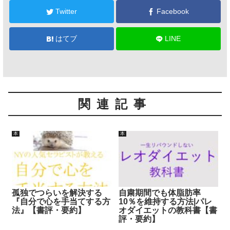
Twitter
Facebook
はてブ
LINE
関連記事
本
本
孤独でつらいを解決する
自粛期間でも体脂肪率
『自分で心を手当てする方
10％を維持する方法|パレ
法』【書評・要約】
オダイエットの教科書【書
評・要約】